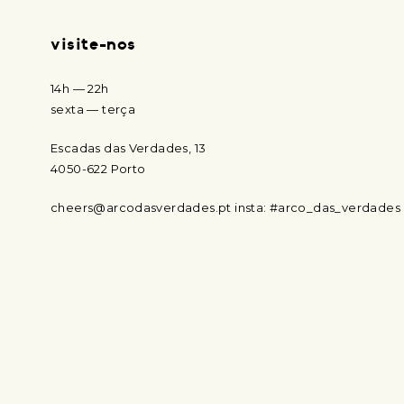
visite-nos
14h — 22h
sexta — terça
Escadas das Verdades, 13
4050-622 Porto
cheers@arcodasverdades.pt
insta: #arco_das_verdades
open in google maps